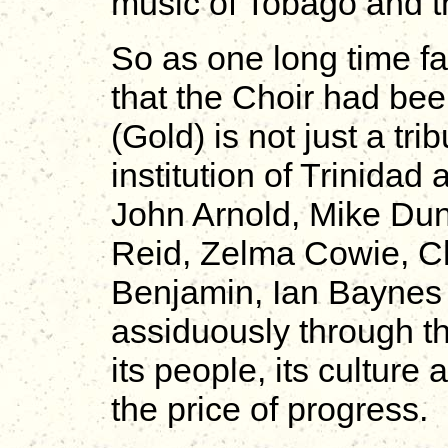
music of Tobago and th
So as one long time f
that the Choir had b
(Gold) is not just a tri
institution of Trinidad 
John Arnold, Mike Dun
Reid, Zelma Cowie, C
Benjamin, Ian Baynes 
assiduously through the
its people, its culture
the price of progress.