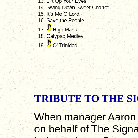
Lift Up Your Eyes
Swing Down Sweet Chariot
It's Me O Lord
Save the People
High Mass
Calypso Medley
O' Trinidad
TRIBUTE TO THE S
When manager Aaron R
on behalf of The Signa