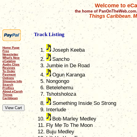
Welcome to eCa
the home of PanOnTheWeb.com,
Things Caribbean. Mu
Track Listing
Home Page
Joseph Keeba
Free
Newsletter
What's New
Sancho
eCatalog
Jumbie in De Road
Audio Clips
Reviews
To Order
Ogun Karanga
Payment
Options
Nongongo
Shipping Info
Search
Betelehemu
Profiles
About eCaroh
Tshotsholoza
Things
Caribbean
Something Inside So Strong
Interlude
Bob Marley Medley
Fly Me To The Moon
Buju Medley