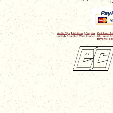
La
Audio Clips
|
Additions
|
Calypso
|
Caribbean Art
Comedy & Spoken Word
|
Dance Hall, Rapso & 
Reviews
|
Sac